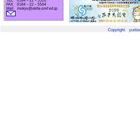
TEL 0184－22－5520
2025年 ３月２６日
学校紹介
FAX 0184－22－5504
Mail mukyu@akita-pref.ed.jp
2025年 ３月２６日
学校案内
2025年 ３月１７日
令和６年
2025年 ３月１７日
入試案内
2025年 ３月１３日
合格者の
Copyright yurit
合格者は必ず確認
2025年 ３月 １日
建築設計
2025年 ３月 １日
「ものづ
生徒たちの成果を
2025年 ３月 １日
令和６年
2025年 ２月１９日
各科の紹介
2025年 １月２４日
ものづく
2025年 １月２１日
本校で
市
この様子
2024年１１月２８日
「秋田の
2024年１１月１９日
柔道部が
2024年１０月２１日
１０月２５
御来校の際には、内
2024年１０月２１日
宇宙エレ
2024年１０月２１日
地域合同
2024年１０月１０日
自転車ヘ
2024年 ７月１１日
ものコン
2024年 ５月２４日
自転車安
2024年 ５月２１日
全県総体
2024年 ５月 ９日
学科別先