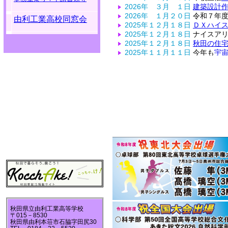
2026年 ３月 １日
建築設計
2026年 １月２０日
令和７年
由利工業高校同窓会
2025年１２月１８日
ＤＸハイ
2025年１２月１８日
ナイスアリ
2025年１２月１８日
秋田の住
2025年１１月１１日
今年も
宇
2025年１０月３１日
由工祭へ
2025年１０月２８日
由利本荘
2025年１０月２８日
建築科の
2025年１０月１７日
１０月２５
御来校の際には、内
2025年 ９月２４日
地域合同
2025年 ９月１７日
令和８年度
左の
「入
2025年 ９月１２日
「高校生
2025年 ８月２９日
体験入学
2025年 ７月 １日
ものづく
2025年 ７月 １日
甲子園予
2025年 ６月２４日
学科別先
2025年 ６月１２日
水林競技
2025年 ６月１２日
本荘マリ
2025年 ６月１２日
本校生徒
2025年 ４月２１日
令和６年
秋田県立由利工業高等学校
〒015－8530
2025年 ４月１５日
校長メッ
秋田県由利本荘市石脇字田尻30
2025年 ４月 ９日
令和７年