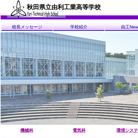
秋田県立由利工業高等学校
校長メッセージ
学校紹介
由工New
機械科
電気科
環境システ