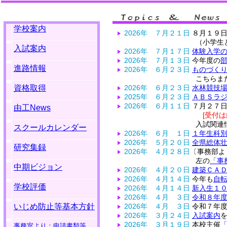
学校案内
2026年 ７月２１日
８月１９日
（小学生と保護
入試案内
2026年 ７月１７日
体験入学
2026年 ７月１３日
今年度の
進路情報
2026年 ６月２３日
ものづく
こちらまた
資格取得
2026年 ６月２３日
水林競技
2025年 ６月２３日
ＡＢＳラ
2026年 ６月１１日
７月２７日
由工News
[受付は終了し
入試関連情報につ
スクールカレンダー
2026年 ６月 １日
１年生科
2026年 ５月２０日
全県総体
研究集録
2026年 ４月２８日
〔事務部よ
左の
「事
中期ビジョン
2026年 ４月２０日
建築ＣＡ
2026年 ４月１４日
今年も
自
学校評価
2026年 ４月１４日
新入生１
2026年 ４月 ３日
令和８年
いじめ防止等基本方針
2026年 ４月 ３日
令和７年
2026年 ３月２４日
入試案内
2026年 ３月１９日
本校主催
事務室より：申請書類等